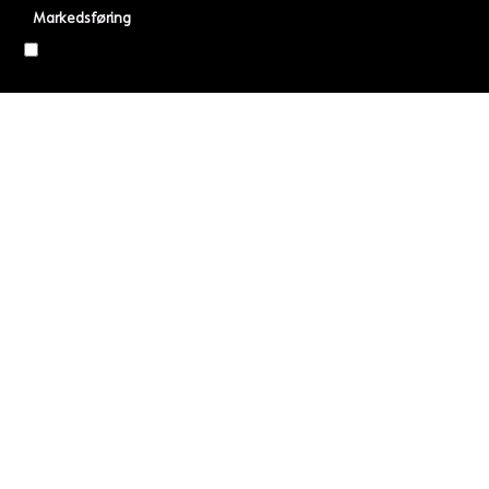
Markedsføring
BESTIL HER
SE TEST
LÆS MERE
Funktionelle
Statistiske
Vis cookie detaljer