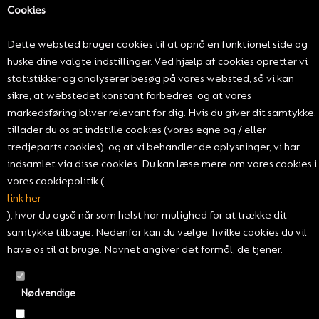
Cookies
Dette websted bruger cookies til at opnå en funktionel side og
huske dine valgte indstillinger. Ved hjælp af cookies opretter vi
statistikker og analyserer besøg på vores websted, så vi kan
sikre, at webstedet konstant forbedres, og at vores
markedsføring bliver relevant for dig. Hvis du giver dit samtykke,
tillader du os at indstille cookies (vores egne og / eller
tredjeparts cookies), og at vi behandler de oplysninger, vi har
indsamlet via disse cookies. Du kan læse mere om vores cookies i
vores cookiepolitik (
link her
), hvor du også når som helst har mulighed for at trække dit
THE HEADSTRONG
samtykke tilbage. Nedenfor kan du vælge, hvilke cookies du vil
have os til at bruge. Navnet angiver det formål, de tjener.
HEADGUARD
Beskyt dit hoved - og bliv en bedre header samtidig.
Nødvendige